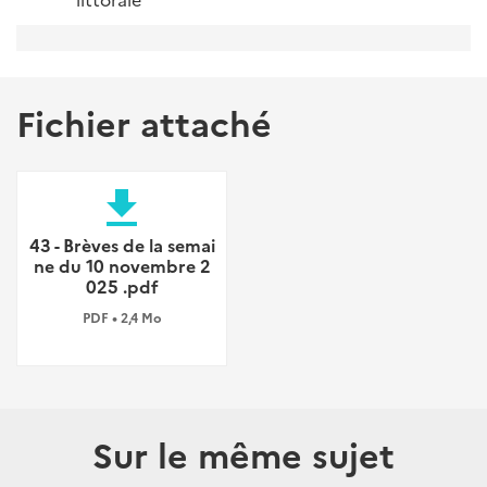
Fichier attaché
file_download
43 - Brèves de la semai
ne du 10 novembre 2
025 .pdf
PDF • 2,4 Mo
Sur le même sujet