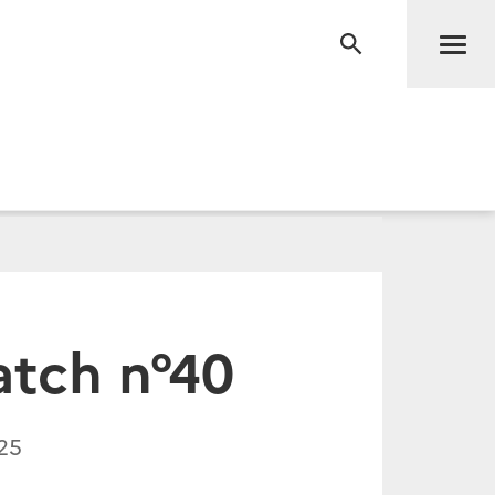
Men
RECHERCHE
atch n°40
25