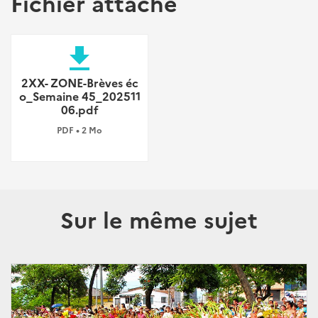
Fichier attaché
file_download
2XX- ZONE-Brèves éc
o_Semaine 45_202511
06.pdf
PDF • 2 Mo
Sur le même sujet