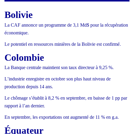
Bolivie
La CAF annonce un programme de 3,1
Md$ pour la r
é
cup
é
ration
é
conomique.
Le potentiel en ressources minières de la Bolivie est confirmé.
Colombie
La Banque centrale maintient son taux directeur à 9,25
%.
L’industrie enregistre en octobre son plus haut niveau de
production depuis 14 ans.
Le chômage s’établit à 8,2
% en septembre, en baisse de 1
pp par
rapport
à
l
’
an dernier.
En septembre, les exportations ont augmenté de 11
% en g.a.
Équateur