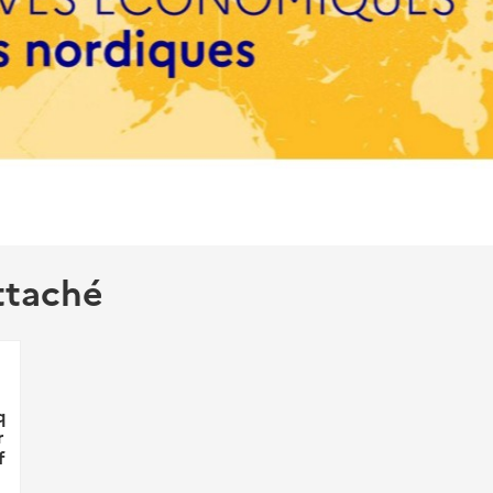
ttaché
q
r
f