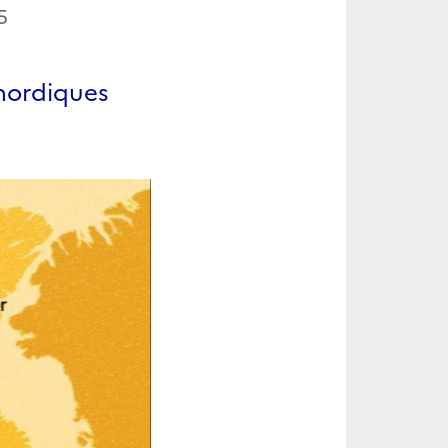
5
 nordiques