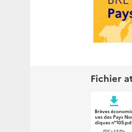
Fichier a
file_download
Brèves économi
ues des Pays No
diques n°105.pd
PDF • 3,9 Mo