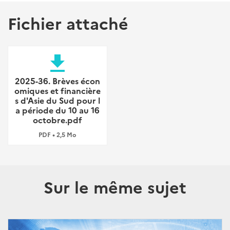
Fichier attaché
file_download
2025-36. Brèves écon
omiques et financière
s d'Asie du Sud pour l
a période du 10 au 16
octobre.pdf
PDF • 2,5 Mo
Sur le même sujet