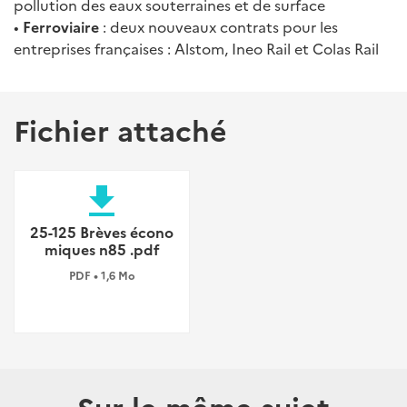
pollution des eaux souterraines et de surface
•
Ferroviaire
: deux nouveaux contrats pour les
entreprises françaises : Alstom, Ineo Rail et Colas Rail
Fichier attaché
file_download
25-125 Brèves écono
miques n85 .pdf
PDF • 1,6 Mo
Sur le même sujet