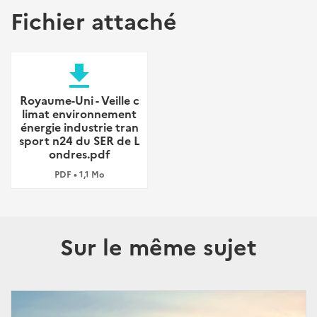
Fichier attaché
file_download
Royaume-Uni - Veille c
limat environnement
énergie industrie tran
sport n24 du SER de L
ondres.pdf
PDF • 1,1 Mo
Sur le même sujet