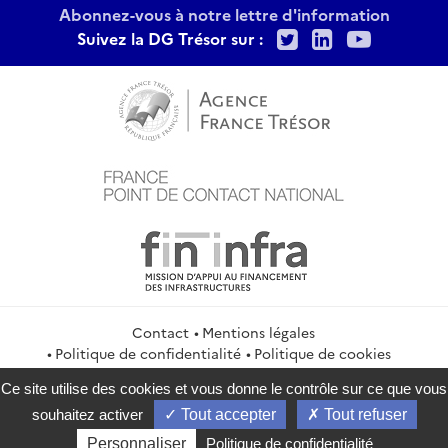
Abonnez-vous à notre lettre d'information
Twitter
LinkedIn
Youtu
Suivez la DG Trésor sur :
Contact
Mentions légales
Politique de confidentialité
Politique de cookies
Gestion des cookies
Flux RSS
Ce site utilise des cookies et vous donne le contrôle sur ce que vous
service-public.gouv.fr
legifrance.gouv.fr
info.gouv.fr
souhaitez activer
Tout accepter
Tout refuser
data.gouv.fr
Personnaliser
Politique de confidentialité