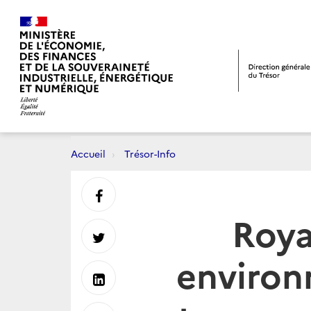
Accueil
Trésor-Info
Partager
Roya
sur
Partager
environ
Facebook
sur
Partager
Twitter