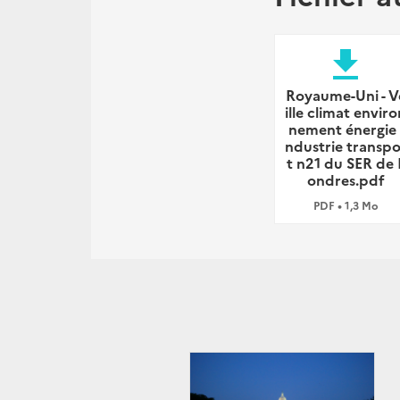
file_download
Royaume-Uni - V
ille climat enviro
nement énergie 
ndustrie transpo
t n21 du SER de 
ondres.pdf
PDF • 1,3 Mo