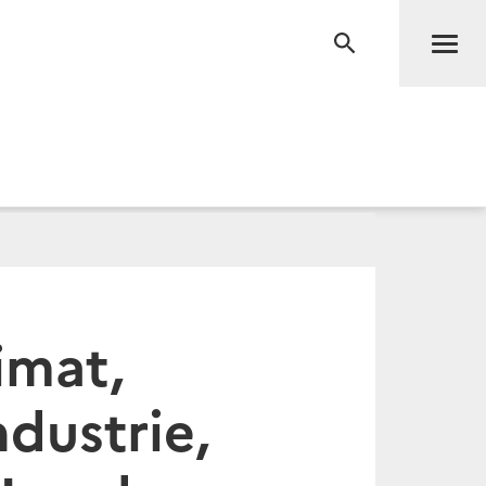
Men
RECHERCHE
imat,
dustrie,