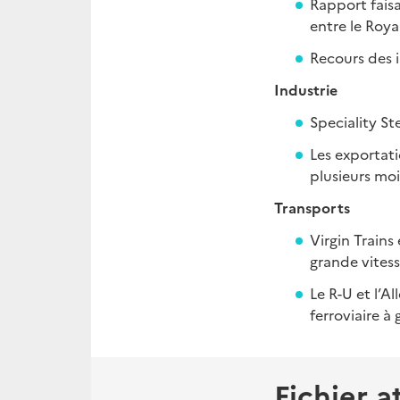
Rapport fais
entre le Roy
Recours des i
Industrie
Speciality St
Les exportati
plusieurs moi
Transports
Virgin Trains
grande vites
Le R-U et l’A
ferroviaire à
Fichier a