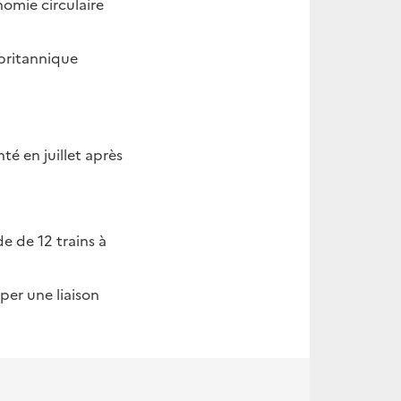
omie circulaire
 britannique
té en juillet après
e de 12 trains à
per une liaison