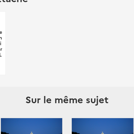
e
n
i
r
L
Sur le même sujet