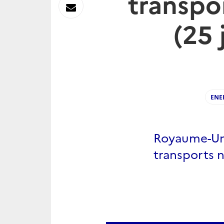
transpo
sur
Envoyer
(25 
Linkedin
par
Messagerie
ENE
Royaume-Uni 
transports n