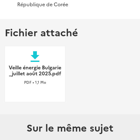
République de Corée
Fichier attaché
file_download
Veille énergie Bulgarie
_juillet août 2025.pdf
PDF • 1,1 Mo
Sur le même sujet