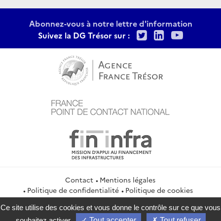
Abonnez-vous à notre lettre d'information
Twitter
LinkedIn
Youtu
Suivez la DG Trésor sur :
Contact
Mentions légales
Politique de confidentialité
Politique de cookies
Gestion des cookies
Flux RSS
Ce site utilise des cookies et vous donne le contrôle sur ce que vous
service-public.gouv.fr
legifrance.gouv.fr
info.gouv.fr
souhaitez activer
Tout accepter
Tout refuser