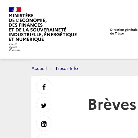
Accueil
Trésor-Info
Partager
Brèves
sur
Partager
Facebook
sur
Partager
Twitter