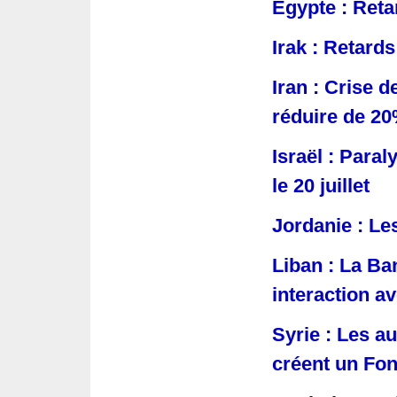
Egypte : Reta
Irak : Retard
Iran : Crise d
réduire de 2
Israël : Paral
le 20 juillet
Jordanie : L
Liban : La Ba
interaction a
Syrie : Les au
créent un Fo