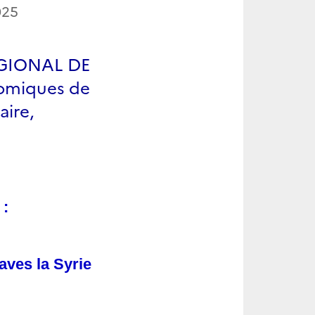
025
GIONAL DE
nomiques de
aire,
 :
aves la Syrie