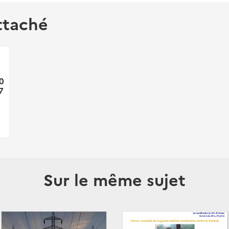
ttaché
10
7
Sur le même sujet