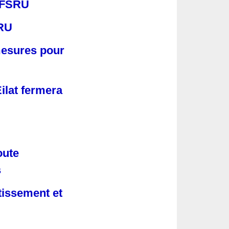
s FSRU
SRU
 mesures pour
Eilat fermera
oute
s
stissement et