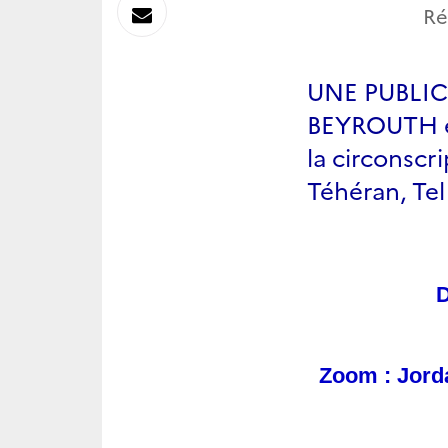
sur
Envoyer
Ré
Linkedin
par
UNE PUBLI
Messagerie
BEYROUTH en
la circonscr
Téhéran, Tel
D
Zoom : Jorda