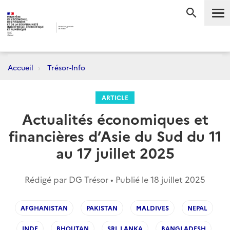
Me
RECHERC
Accueil
Trésor-Info
ARTICLE
Actualités économiques et
financières d’Asie du Sud du 11
au 17 juillet 2025
Rédigé par DG Trésor • Publié le
18 juillet 2025
AFGHANISTAN
PAKISTAN
MALDIVES
NEPAL
INDE
BHOUTAN
SRI_LANKA
BANGLADESH