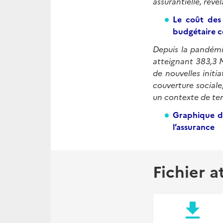
assurantielle, rév
Le coût des
budgétaire c
Depuis la pandémi
atteignant 383,3 
de nouvelles initi
couverture sociale,
un contexte de ten
Graphique de
l’assurance
Fichier a
file_download