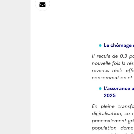
sur
Envoyer
Linkedin
par
Messagerie
Le chômage d
Il recule de 0,3 
nouvelle fois la r
revenus réels eff
consommation et c
L’assurance 
2025
En pleine trans
digitalisation, c
principalement gr
population deme