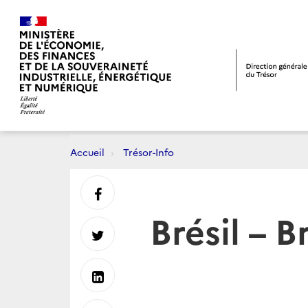
Accueil
Trésor-Info
Partager
Brésil – 
sur
Partager
Facebook
sur
Partager
Twitter