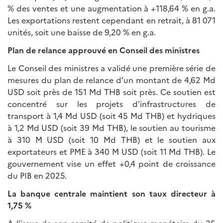
% des ventes et une augmentation à +118,64 % en g.a.
Les exportations restent cependant en retrait, à 81 071
unités, soit une baisse de 9,20 % en g.a.
Plan de relance approuvé en Conseil des ministres
Le Conseil des ministres a validé une première série de
mesures du plan de relance d’un montant de 4,62 Md
USD soit près de 151 Md THB soit près. Ce soutien est
concentré sur les projets d’infrastructures de
transport à 1,4 Md USD (soit 45 Md THB) et hydriques
à 1,2 Md USD (soit 39 Md THB), le soutien au tourisme
à 310 M USD (soit 10 Md THB) et le soutien aux
exportateurs et PME à 340 M USD (soit 11 Md THB). Le
gouvernement vise un effet +0,4 point de croissance
du PIB en 2025.
La banque centrale maintient son taux directeur à
1,75 %
A l’issue de son comité de politique monétaire du 25