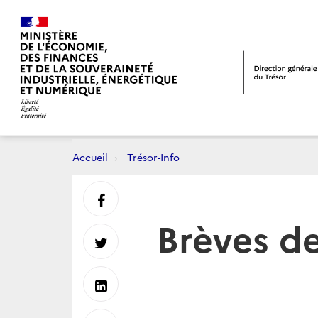
Accueil
Trésor-Info
Partager
Brèves d
sur
Partager
Facebook
sur
Partager
Twitter