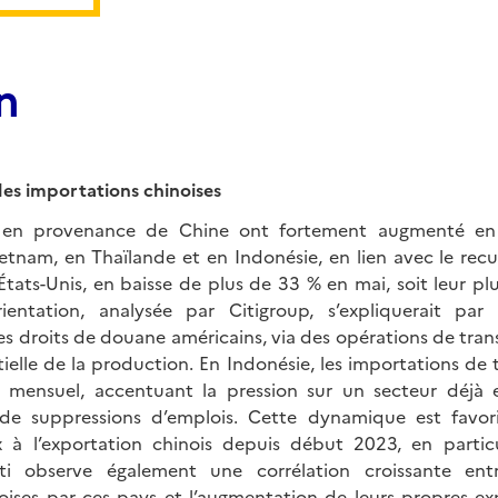
n
s importations chinoises
s en provenance de Chine ont fortement augmenté en 
nam, en Thaïlande et en Indonésie, en lien avec le recu
 États-Unis, en baisse de plus de 33 % en mai, soit leur plu
ientation, analysée par Citigroup, s’expliquerait par
 droits de douane américains, via des opérations de tr
tielle de la production. En Indonésie, les importations de t
 mensuel, accentuant la pression sur un secteur déjà e
s de suppressions d’emplois. Cette dynamique est favor
 à l’exportation chinois depuis début 2023, en particu
ti observe également une corrélation croissante en
oises par ces pays et l’augmentation de leurs propres exp