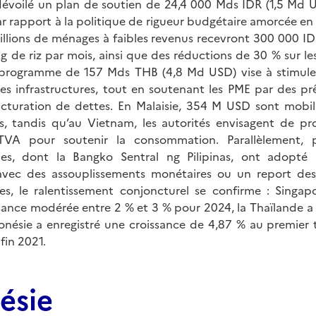
évoilé un plan de soutien de 24,4 000 Mds IDR (1,5 Md 
ar rapport à la politique de rigueur budgétaire amorcée en
8 millions de ménages à faibles revenus recevront 300 000 I
g de riz par mois, ainsi que des réductions de 30 % sur les t
 programme de 157 Mds THB (4,8 Md USD) vise à stimuler 
 infrastructures, tout en soutenant les PME par des prê
cturation de dettes. En Malaisie, 354 M USD sont mobil
es, tandis qu’au Vietnam, les autorités envisagent de pro
TVA pour soutenir la consommation. Parallèlement, p
ales, dont la Bangko Sentral ng Pilipinas, ont adopté
ec des assouplissements monétaires ou un report des
es, le ralentissement conjoncturel se confirme : Singap
sance modérée entre 2 % et 3 % pour 2024, la Thaïlande a 
donésie a enregistré une croissance de 4,87 % au premier 
fin 2021.
ésie