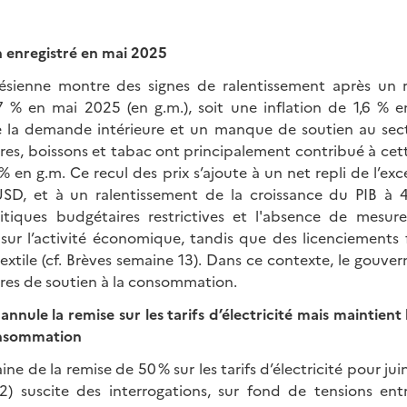
on enregistré en mai 2025
sienne montre des signes de ralentissement après un re
 % en mai 2025 (en g.m.), soit une inflation de 1,6 % en
e la demande intérieure et un manque de soutien au secte
res, boissons et tabac ont principalement contribué à cet
% en g.m. Ce recul des prix s’ajoute à un net repli de l’e
D, et à un ralentissement de la croissance du PIB à 
litiques budgétaires restrictives et l'absence de mesure
t sur l’activité économique, tandis que des licenciements 
textile (cf. Brèves semaine 13). Dans ce contexte, le gou
res de soutien à la consommation.
nule la remise sur les tarifs d’électricité mais maintient
onsommation
ne de la remise de 50 % sur les tarifs d’électricité pour juin 
) suscite des interrogations, sur fond de tensions ent