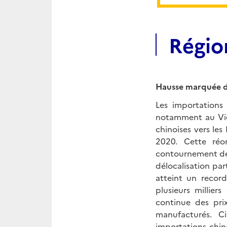
Régio
Hausse marquée de
Les importation
notamment au Viet
chinoises vers les
2020. Cette réor
contournement des
délocalisation par
atteint un record
plusieurs millier
continue des prix
manufacturés. Ci
importations chin