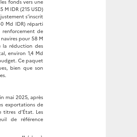
 les fonds vers une
3,5 M IDR (215 USD)
justement s’inscrit
0 Md IDR) réparti
un renforcement de
t navires pour 58 M
 la réduction des
tal, environ 1,4 Md
 budget. Ce paquet
ues, bien que son
es.
in mai 2025, après
es exportations de
titres d’État. Les
euil de référence