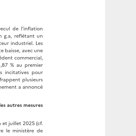
cul de l’inflation
 g.a, reflétant un
ur industriel. Les
te baisse, avec une
xcédent commercial,
4,87 % au premier
s incitatives pour
frappent plusieurs
vernement a annoncé
 les autres mesures
et juillet 2025 (cf.
re le ministère de