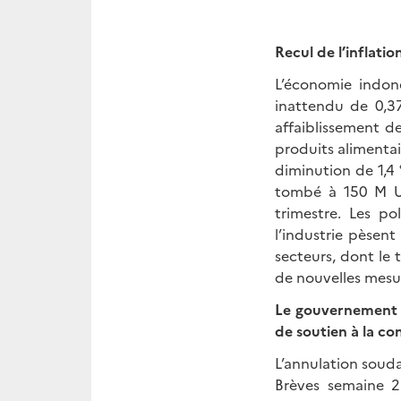
Recul de l’inflati
L’économie indoné
inattendu de 0,37
affaiblissement d
produits alimentai
diminution de 1,4 
tombé à 150 M US
trimestre. Les po
l’industrie pèsen
secteurs, dont le 
de nouvelles mesu
Le gouvernement an
de soutien à la c
L’annulation soudai
Brèves semaine 22