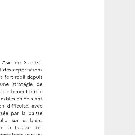
Asie du Sud-Est,
l des exportations
s fort repli depuis
 une stratégie de
ansbordement ou de
extiles chinois ont
n difficulté, avec
isée par la baisse
lier sur les biens
tre la hausse des
ortations vers les