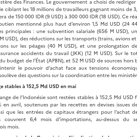
nistère des Finances. Le gouvernement a choisi de rediriger
le ciblant les 18 millions de travailleurs gagnant moins de 
era de 150 000 IDR (9 USD) à 300 000 IDR (18 USD). Ce réa
soutien mentionné plus haut d’environ 1,5 Md USD (24 44
s principales : une subvention salariale (656 M USD), 
0 M USD), des réductions sur les transports (trains, avions e
ions sur les péages (40 M USD), et une prolongation de
assurance accidents du travail (JKK) (12 M USD). Sur le to
u budget de l’État (APBN), et 52 M USD de sources hors
aintenir le pouvoir d’achat face aux tensions économiq
soulève des questions sur la coordination entre les ministèr
e stables à 152,5 Md USD en mai
hange de l’Indonésie sont restées stables à 152,5 Md USD f
 en avril, soutenues par les recettes en devises issues d
nsi que les entrées de capitaux étrangers pour l’achat de 
es couvrent 6,4 mois d’importations, au-dessus du s
ois mois.