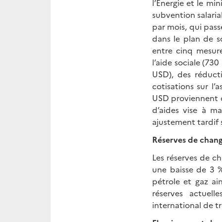
l’Energie et le mi
subvention salaria
par mois, qui pass
dans le plan de 
entre cinq mesure
l’aide sociale (73
USD), des réduct
cotisations sur l’
USD proviennent d
d’aides vise à m
ajustement tardif 
Réserves de chang
Les réserves de c
une baisse de 3 %
pétrole et gaz ai
réserves actuell
international de tr