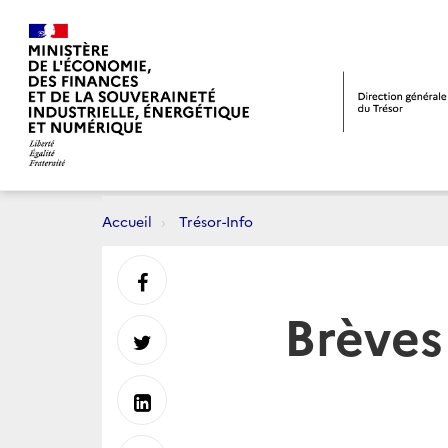
Accueil
Trésor-Info
Partager
Brèves
sur
Partager
Facebook
sur
Partager
Twitter