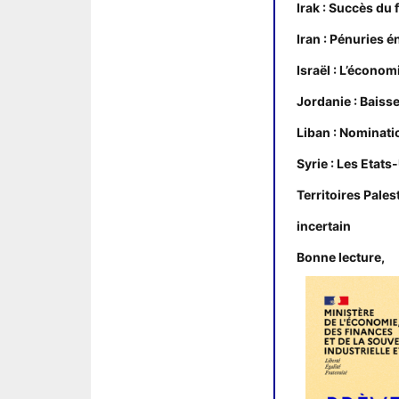
Irak : Succès du 
Iran : Pénuries é
Israël : L’économ
Jordanie : Baiss
Liban : Nominati
Syrie : Les Etat
Territoires Pale
incertain
Bonne lecture,