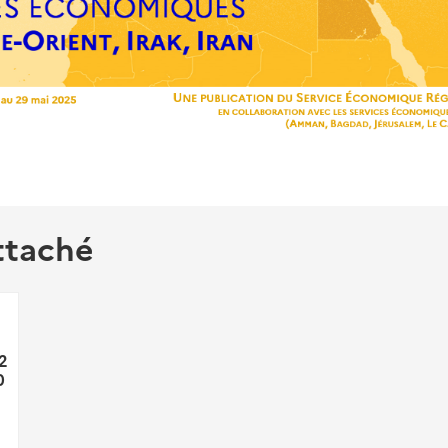
ttaché
22
0