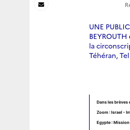
sur
Envoyer
R
Linkedin
par
UNE PUBLI
Messagerie
BEYROUTH en
la circonscr
Téhéran, Tel
Dans les brèves
Zoom :
Israel - 
Egypte : Mission