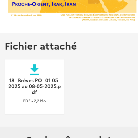
Fichier attaché
file_download
18 - Brèves PO - 01-05-
2025 au 08-05-2025.p
df
PDF • 2,2 Mo