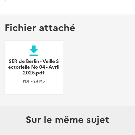
-
Fichier attaché
file_download
SER de Berlin - Veille S
ectorielle No 04 - Avril
2025.pdf
PDF • 2,4 Mo
Sur le même sujet