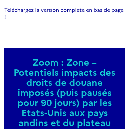
Téléchargez la version complète en bas de page
!
Zoom : Zone –
Potentiels impacts des
droits de douane
imposés (puis pausés
pour 90 jours) par les
Etats-Unis aux pays
andins et du plateau