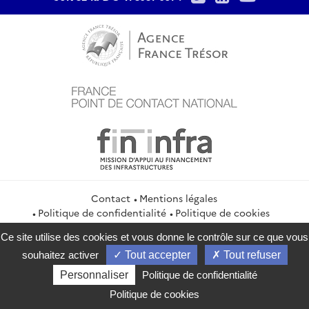
Contact
Mentions légales
Politique de confidentialité
Politique de cookies
Gestion des cookies
Flux RSS
Ce site utilise des cookies et vous donne le contrôle sur ce que vous
service-public.gouv.fr
legifrance.gouv.fr
info.gouv.fr
souhaitez activer
Tout accepter
Tout refuser
data.gouv.fr
Personnaliser
Politique de confidentialité
2026 Direction générale du Trésor
Politique de cookies