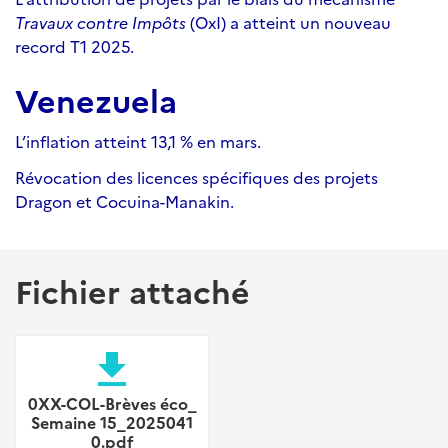
Travaux contre Impôts
(OxI) a atteint un nouveau
record T1 2025.
Venezuela
L’inflation atteint 13,1 % en mars.
Révocation des licences spécifiques des projets
Dragon et Cocuina-Manakin.
Fichier attaché
file_download
0XX-COL-Brèves éco_
Semaine 15_2025041
0.pdf