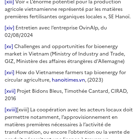
[xiii]
Voir « L’énorme potentiel pour la production
agricole vietnamienne représenté par les matières
premières fertilisantes organiques locales », SE Hanoï.
[xiv]
Entretien avec l’entreprise OvinAlp, du
02/08/2024
[xv]
Challenges and opportunities for bioenergy
market in Vietnam (Ministry of Industry and Trade,
GIZ, Ministère des affaires étrangères d’Allemagne)
[xvi]
How do Vietnamese farmers tap bioenergy for
circular agriculture,
hanoitimes.vn
, (2023)
[xvii]
Projet Bidons Bleus, Timothée Cantard, CIRAD,
2016
[xviii]
[xviii] La coopération avec les acteurs locaux doit
permettre notamment, l’approvisionnement en
matières premières nécessaires à l’activité de
transformation, ou encore l’obtention ou la vente de