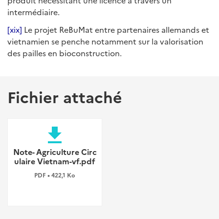
produit nécessitant une licence à travers un
intermédiaire.
[xix]
Le projet ReBuMat entre partenaires allemands et
vietnamien se penche notamment sur la valorisation
des pailles en bioconstruction.
Fichier attaché
file_download
Note- Agriculture Circ
ulaire Vietnam-vf.pdf
PDF • 422,1 Ko