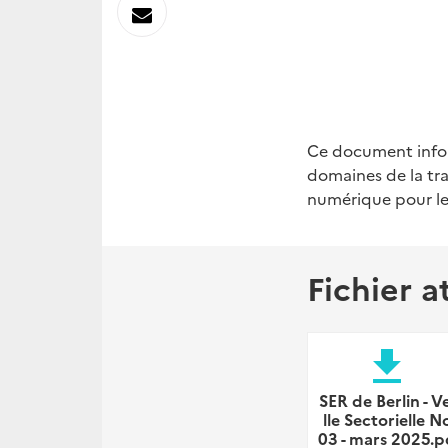
sur
Envoyer
Linkedin
par
Messagerie
Ce document infor
domaines de la tra
numérique pour le
Fichier a
file_download
SER de Berlin - Ve
lle Sectorielle N
03 - mars 2025.p