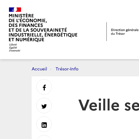
Accueil
Trésor-Info
Partager
Veille s
sur
Partager
Facebook
sur
Partager
Twitter