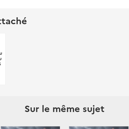
ttaché
u
u
6
Sur le même sujet