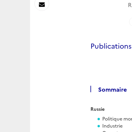
sur
Envoyer
R
Linkedin
par
Messagerie
Publication
Sommaire
Russie
Politique mo
Industrie