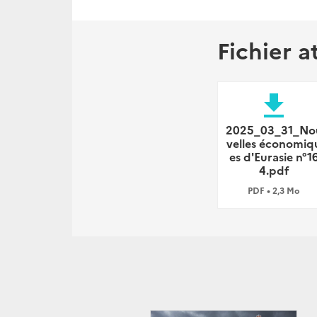
Fichier a
file_download
2025_03_31_No
velles économiq
es d'Eurasie n°1
4.pdf
PDF • 2,3 Mo