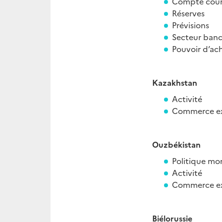
Compte cou
Réserves
Prévisions
Secteur banc
Pouvoir d’ac
Kazakhstan
Activité
Commerce ex
Ouzbékistan
Politique mo
Activité
Commerce ex
Biélorussie