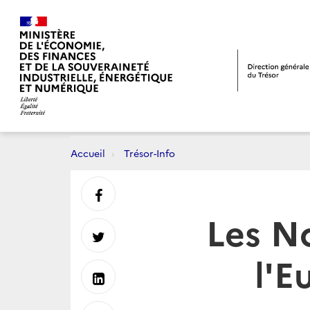
Accueil
Trésor-Info
Partager
Les N
sur
Partager
l'E
Facebook
sur
Partager
Twitter