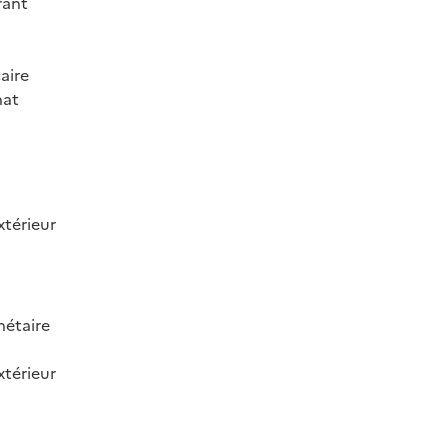
rant
aire
hat
térieur
nétaire
térieur