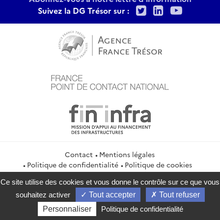
Twitter
LinkedIn
Youtu
Suivez la DG Trésor sur :
Contact
Mentions légales
Politique de confidentialité
Politique de cookies
Gestion des cookies
Flux RSS
Ce site utilise des cookies et vous donne le contrôle sur ce que vous
service-public.gouv.fr
legifrance.gouv.fr
info.gouv.fr
souhaitez activer
Tout accepter
Tout refuser
data.gouv.fr
Personnaliser
Politique de confidentialité