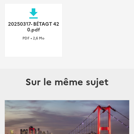
file_download
20250317- BÉTAGT 42
0.pdf
PDF • 2,6 Mo
Sur le même sujet