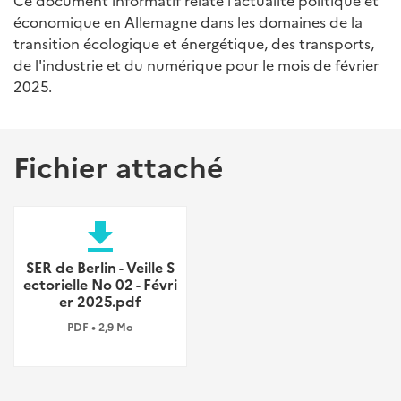
Ce document informatif relate l’actualité politique et
économique en Allemagne dans les domaines de la
transition écologique et énergétique, des transports,
de l'industrie et du numérique pour le mois de février
2025.
Fichier attaché
file_download
SER de Berlin - Veille S
ectorielle No 02 - Févri
er 2025.pdf
PDF • 2,9 Mo