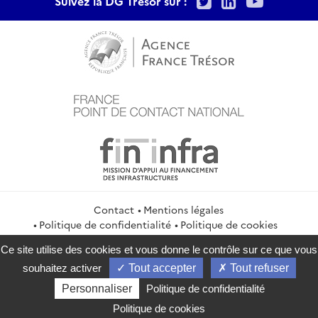
Suivez la DG Trésor sur :
Contact
Mentions légales
Politique de confidentialité
Politique de cookies
Gestion des cookies
Flux RSS
Ce site utilise des cookies et vous donne le contrôle sur ce que vous
service-public.gouv.fr
legifrance.gouv.fr
info.gouv.fr
souhaitez activer
Tout accepter
Tout refuser
data.gouv.fr
Personnaliser
Politique de confidentialité
2026 Direction générale du Trésor
Politique de cookies