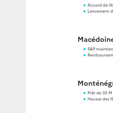
Accord de li
Lancement de
Macédoin
S&P maintient
Rembourseme
Monténég
Prêt de 35 M
Hausse des ID