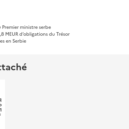
 Premier ministre serbe
,8 MEUR d’obligations du Trésor
es en Serbie
ttaché
q
o
1
f