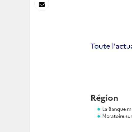
sur
Envoyer
Linkedin
par
Messagerie
Toute l'act
Région
La Banque mo
Moratoire sur