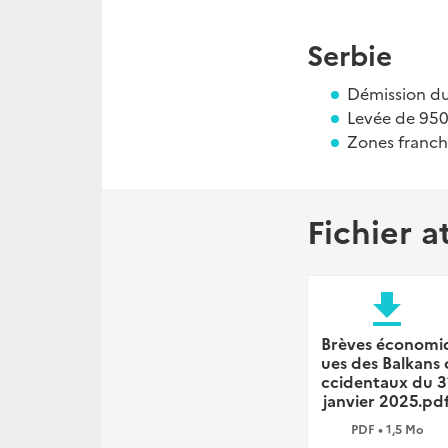
Serbie
Démission du
Levée de 950
Zones franch
Fichier a
file_download
Brèves économi
ues des Balkans 
ccidentaux du 3
janvier 2025.pd
PDF • 1,5 Mo