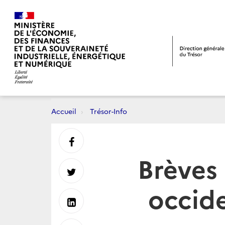
Accueil
Trésor-Info
Partager
Brèves
sur
Partager
occide
Facebook
sur
Partager
Twitter