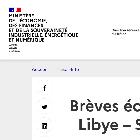
Accueil
Trésor-Info
Partager
Brèves é
sur
Partager
Libye – 
Facebook
sur
Partager
Twitter