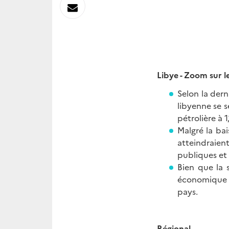
sur
Envoyer
Linkedin
par
Messagerie
Libye - Zoom sur 
Selon la der
libyenne se 
pétrolière à 1
Malgré la bai
atteindraien
publiques et
Bien que la 
économique du
pays.
Régional