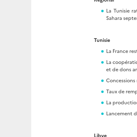
La Tunisie ra
Sahara septe
Tunisie
La France rest
La coopérati
et de dons a
Concessions m
Taux de remp
La productio
Lancement d’
Libye