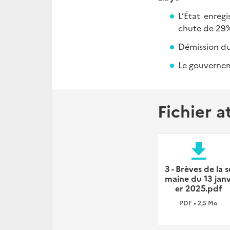
L’État enreg
chute de 29% 
Démission du
Le gouvernem
Fichier a
file_download
3 - Brèves de la s
maine du 13 janv
er 2025.pdf
PDF • 2,5 Mo