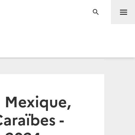
Men
RECHERCHE
 Mexique,
Caraïbes -