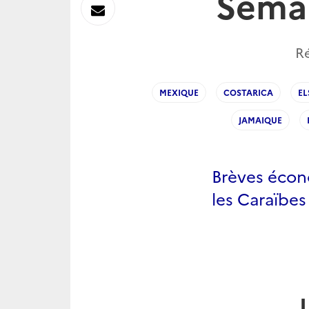
Sema
sur
Envoyer
Linkedin
par
Ré
Messagerie
MEXIQUE
COSTARICA
EL
JAMAIQUE
Brèves écon
les Caraïbe