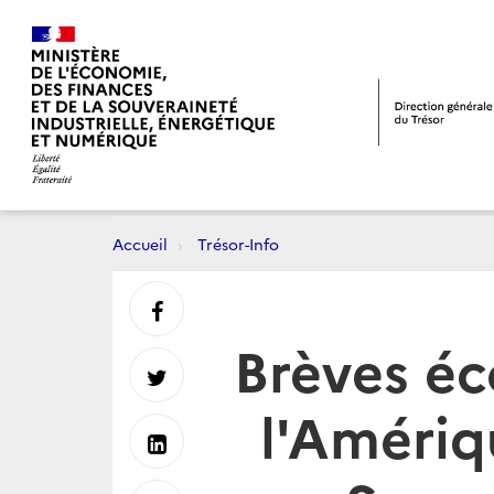
Accueil
Trésor-Info
Partager
Brèves é
sur
Partager
l'Amériqu
Facebook
sur
Partager
Twitter