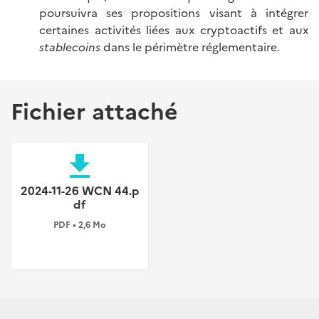
poursuivra ses propositions visant à intégrer
certaines activités liées aux cryptoactifs et aux
stablecoins
dans le périmètre réglementaire.
Fichier attaché
file_download
2024-11-26 WCN 44.p
df
PDF • 2,6 Mo