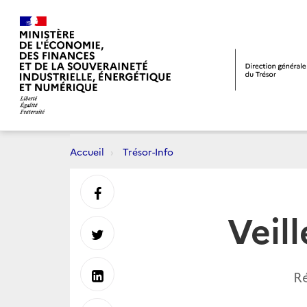
Accueil
Trésor-Info
Partager
Veil
sur
Partager
Facebook
sur
Partager
Ré
Twitter