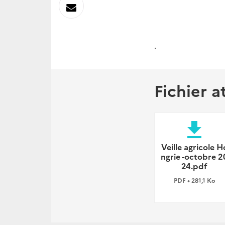
sur
Envoyer
Linkedin
par
.
Messagerie
Fichier a
file_download
Veille agricole H
ngrie -octobre 2
24.pdf
PDF • 281,1 Ko