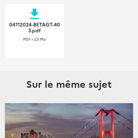
file_download
04112024-BETAGT-40
3.pdf
PDF • 2,5 Mo
Sur le même sujet