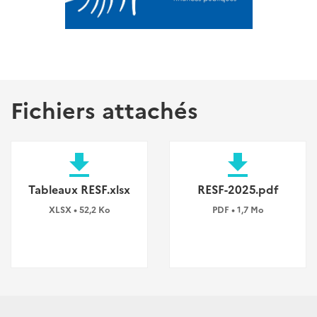
Fichiers attachés
file_download
file_download
Tableaux RESF.xlsx
RESF-2025.pdf
XLSX • 52,2 Ko
PDF • 1,7 Mo