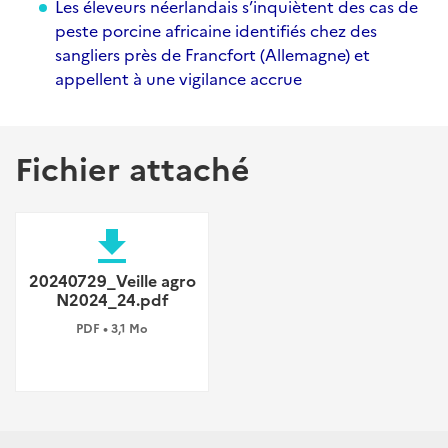
Les éleveurs néerlandais s’inquiètent des cas de
peste porcine africaine identifiés chez des
sangliers près de Francfort (Allemagne) et
appellent à une vigilance accrue
Fichier attaché
file_download
20240729_Veille agro
N2024_24.pdf
PDF • 3,1 Mo