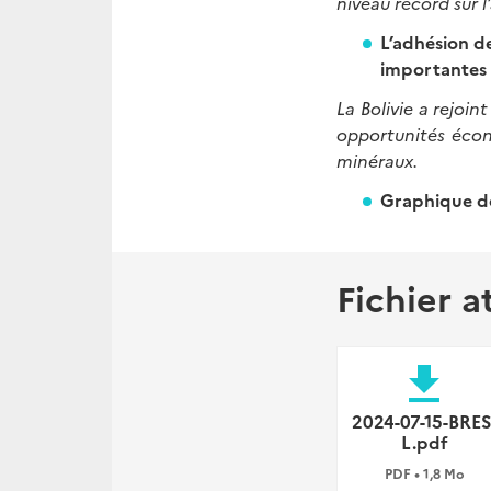
niveau record sur l
L’adhésion d
importantes p
La Bolivie a rejoi
opportunités écono
minéraux.
Graphique de
Fichier a
file_download
2024-07-15-BRES
L.pdf
PDF • 1,8 Mo