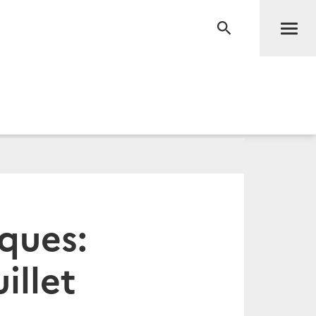
Men
RECHERCHE
ques:
illet