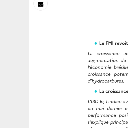
sur
Envoyer
Linkedin
par
Messagerie
Le FMI revoit
La croissance é
augmentation de 0
l’économie brésili
croissance poten
d’hydrocarbures.
La croissanc
L’IBC-Br, l’indice
en mai dernier 
performance posi
s’explique princi