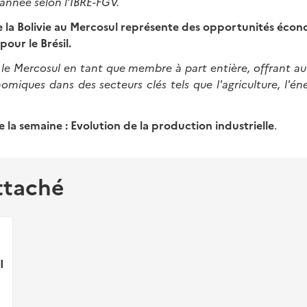
’année selon l’IBRE-FGV.
e la Bolivie au Mercosul représente des opportunités éco
our le Brésil.
nt le Mercosul en tant que membre à part entière, offrant au 
miques dans des secteurs clés tels que l'agriculture, l'éne
 la semaine
: Evolution de la production industrielle
.
ttaché
I