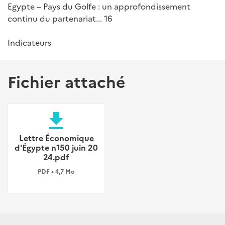
Egypte – Pays du Golfe : un approfondissement
continu du partenariat... 16
Indicateurs
Fichier attaché
file_download
Lettre Économique
d'Égypte n150 juin 20
24.pdf
PDF • 4,7 Mo