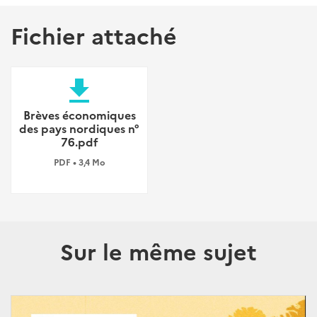
Fichier attaché
file_download
Brèves économiques
des pays nordiques n°
76.pdf
PDF • 3,4 Mo
Sur le même sujet