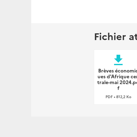
Fichier a
file_download
Brèves économi
ues d'Afrique ce
trale-mai 2024.p
f
PDF • 812,2 Ko