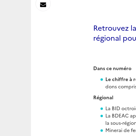
sur
Envoyer
Linkedin
par
Retrouvez l
Messagerie
régional pou
Dans ce numéro
Le chiffre à r
dons compri
Régional
La BID octro
La BDEAC app
la sous-régio
Minerai de f