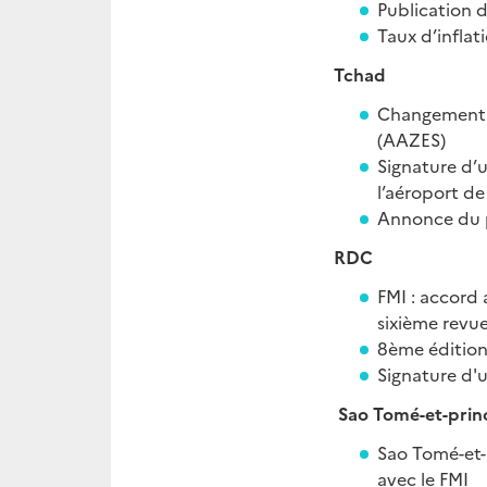
Publication 
Taux d’inflat
Tchad
Changement d
(AAZES)
Signature d’u
l’aéroport d
Annonce du 
RDC
FMI : accord
sixième revue 
8ème édition
Signature d'
Sao Tom
é
-et-prin
Sao Tomé-et-
avec le FMI