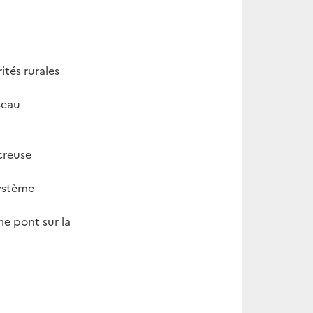
ités rurales
seau
creuse
système
e pont sur la