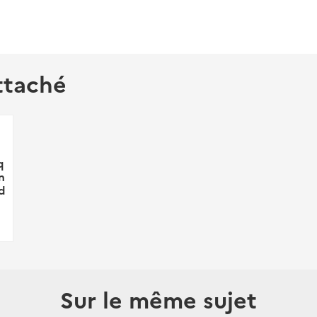
ttaché
q
n
d
Sur le même sujet