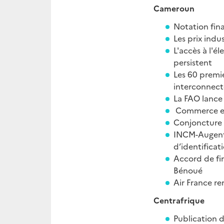
Cameroun
Notation fina
Les prix indu
L'accès à l'é
persistent
Les 60 premi
interconnect
La FAO lance 
Commerce ext
Conjoncture 
INCM-Augenti
d’identificat
Accord de fi
Bénoué
Air France r
Centrafrique
Publication 