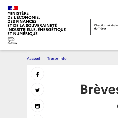
Accueil
Trésor-Info
Partager
Brève
sur
Partager
Facebook
sur
Partager
Twitter