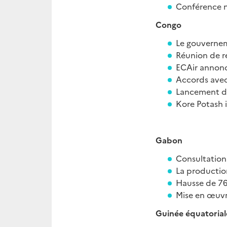
Conférence n
Congo
Le gouvernem
Réunion de re
ECAir annonce
Accords avec
Lancement de
Kore Potash i
Gabon
Consultation 
La productio
Hausse de 76
Mise en œuvr
Guinée équatorial