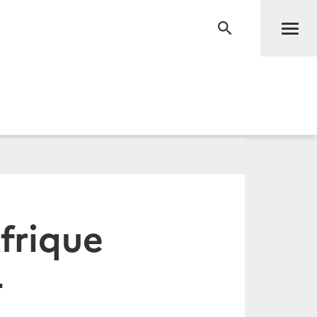
Men
RECHERCHE
frique
4