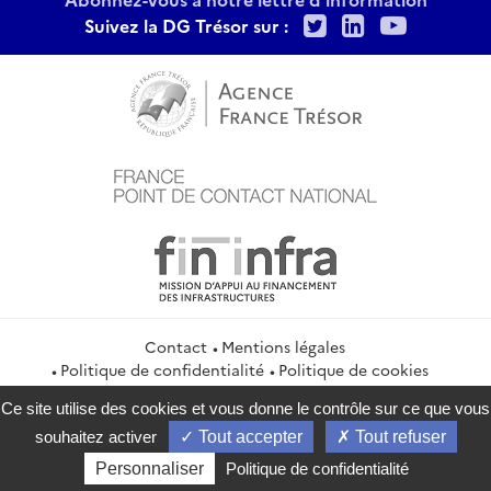
Twitter
LinkedIn
Youtu
Suivez la DG Trésor sur :
Contact
Mentions légales
Politique de confidentialité
Politique de cookies
Gestion des cookies
Flux RSS
Ce site utilise des cookies et vous donne le contrôle sur ce que vous
service-public.gouv.fr
legifrance.gouv.fr
info.gouv.fr
souhaitez activer
Tout accepter
Tout refuser
data.gouv.fr
Personnaliser
Politique de confidentialité