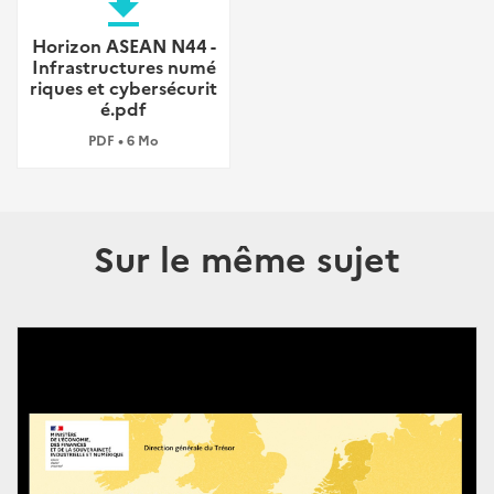
file_download
Horizon ASEAN N44 -
Infrastructures numé
riques et cybersécurit
é.pdf
PDF • 6 Mo
Sur le même sujet