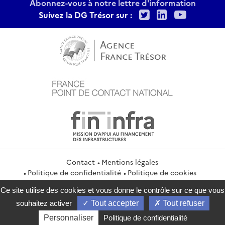
Abonnez-vous à notre lettre d'information
Twitter
LinkedIn
Youtu
Suivez la DG Trésor sur :
Contact
Mentions légales
Politique de confidentialité
Politique de cookies
Gestion des cookies
Flux RSS
Ce site utilise des cookies et vous donne le contrôle sur ce que vous
service-public.gouv.fr
legifrance.gouv.fr
info.gouv.fr
souhaitez activer
Tout accepter
Tout refuser
data.gouv.fr
Personnaliser
Politique de confidentialité