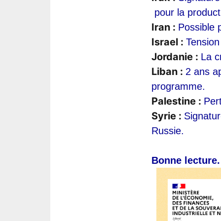
 pour la product
Iran : 
Possible p
Israel : 
Tension 
Jordanie : 
La c
Liban : 
2 ans ap
programme.
Palestine : 
Pert
Syrie : 
Signatur
Russie.
Bonne lecture.