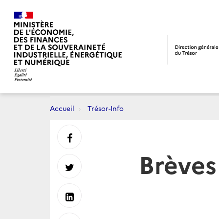
Accueil
Trésor-Info
Partager
Brèves
sur
Partager
Facebook
sur
Partager
Twitter