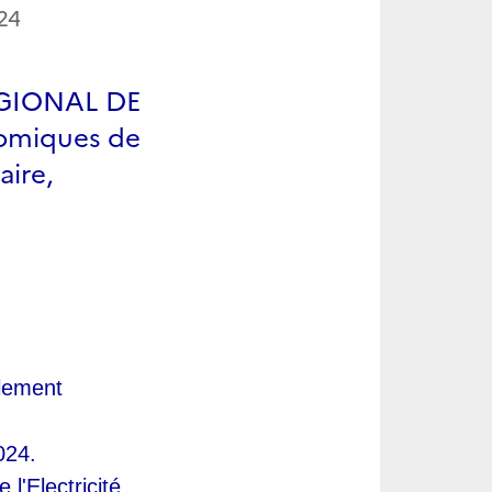
024
GIONAL DE
nomiques de
aire,
lement 
024.
l'Electricité 