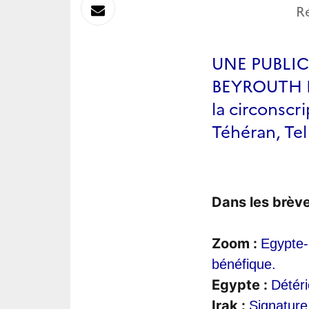
sur
Envoyer
R
Linkedin
par
UNE PUBLI
Messagerie
BEYROUTH En
la circonscr
Téhéran, Tel
Dans les brèv
Zoom : 
Egypte-
bénéfique.
Egypte : 
Détér
Irak : 
Signature 