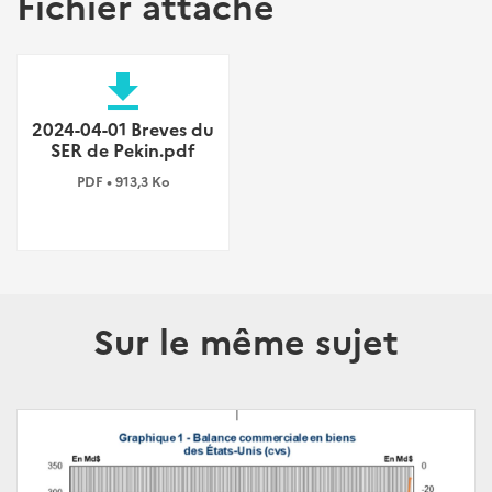
Fichier attaché
file_download
2024-04-01 Breves du
SER de Pekin.pdf
PDF • 913,3 Ko
Sur le même sujet