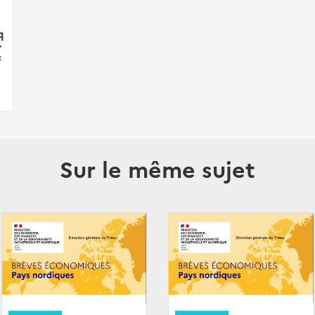
q
r
f
Sur le même sujet