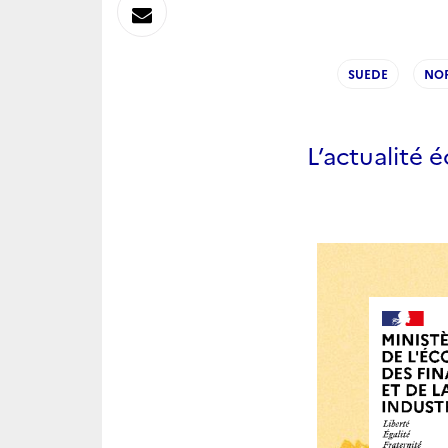
sur
Envoyer
Linkedin
par
SUEDE
NO
Messagerie
L’actualité 