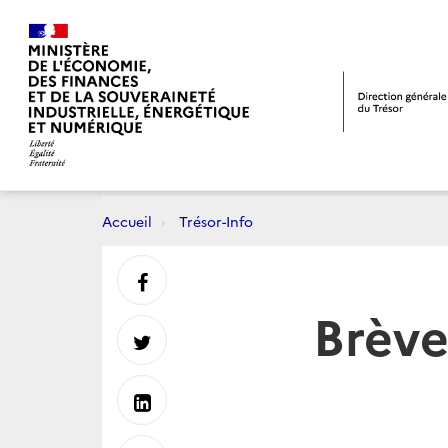
Accueil
Trésor-Info
Partager
Brève
sur
Partager
Facebook
sur
Partager
Twitter