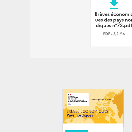
file_download
Brèves économi
ues des pays no
diques n°72.pd
PDF • 3,2 Mo