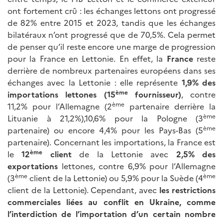
ont fortement crû : les échanges lettons ont progressé
de 82% entre 2015 et 2023, tandis que les échanges
bilatéraux n’ont progressé que de 70,5%. Cela permet
de penser qu’il reste encore une marge de progression
pour la France en Lettonie. En effet, la
France
reste
derrière de nombreux partenaires européens dans ses
échanges avec la Lettonie : elle représente
1,9% des
ème
importations lettones (15
fournisseur)
, contre
ème
11,2% pour l’Allemagne (2
partenaire derrière la
ème
Lituanie à 21,2%),10,6% pour la Pologne (3
ème
partenaire) ou encore 4,4% pour les Pays-Bas (5
partenaire). Concernant les importations, la France est
ème
le
12
client
de la Lettonie avec
2,5% des
exportations
lettones, contre 6,9% pour l’Allemagne
ème
ème
(3
client de la Lettonie) ou 5,9% pour la Suède (4
client de la Lettonie). Cependant, avec
les restrictions
commerciales liées au conflit en Ukraine, comme
l’interdiction de l’importation d’un certain nombre