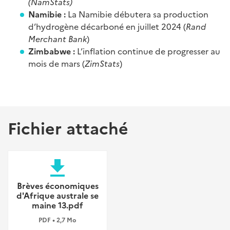
(NamStats)
Namibie :
La Namibie débutera sa production
d’hydrogène décarboné en juillet 2024 (
Rand
Merchant Bank
)
Zimbabwe :
L’inflation continue de progresser au
mois de mars (
ZimStats
)
Fichier attaché
file_download
Brèves économiques
d'Afrique australe se
maine 13.pdf
PDF • 2,7 Mo