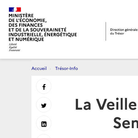
Accueil
Trésor-Info
Partager
La Veill
sur
Partager
Sem
Facebook
sur
Partager
Twitter