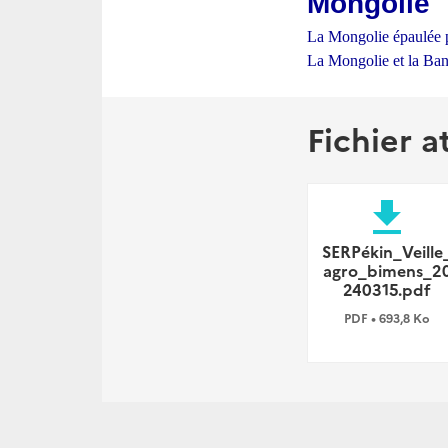
Mongolie
La Mongolie épaulée pa
La Mongolie et la Banq
Fichier a
file_download
SERPékin_Veille
agro_bimens_2
240315.pdf
PDF • 693,8 Ko