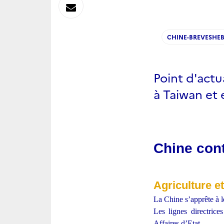
sur
Envoyer
Linkedin
par
CHINE-BREVESHE
Messagerie
Point d'actu
à Taiwan et 
Chine cont
Agriculture e
La Chine s’apprête à l
Les lignes directrice
Affaires d’Etat