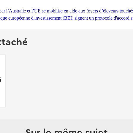
r l’Australie et l’UE se mobilise en aide aux foyers d’éleveurs touché
ue européenne d'investissement (BEI) signent un protocole d'accord su
ttaché
_
0
Sur le même sujet