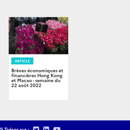
ARTICLE
Brèves économiques et
financières Hong Kong
et Macao - semaine du
22 août 2022
Twitter
LinkedIn
Youtube
G Trésor sur :