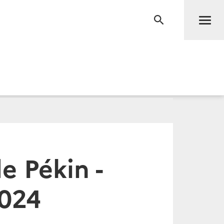
Men
RECHERCHE
e Pékin -
2024