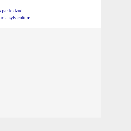
s par le dzud
r la sylviculture