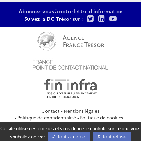
Abonnez-vous à notre lettre d'information
Twitter
LinkedIn
Youtu
Suivez la DG Trésor sur :
Contact
Mentions légales
Politique de confidentialité
Politique de cookies
Gestion des cookies
Flux RSS
Ce site utilise des cookies et vous donne le contrôle sur ce que vous
service-public.gouv.fr
legifrance.gouv.fr
info.gouv.fr
souhaitez activer
Tout accepter
Tout refuser