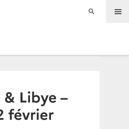
Men
RECHERCHE
 & Libye –
 février