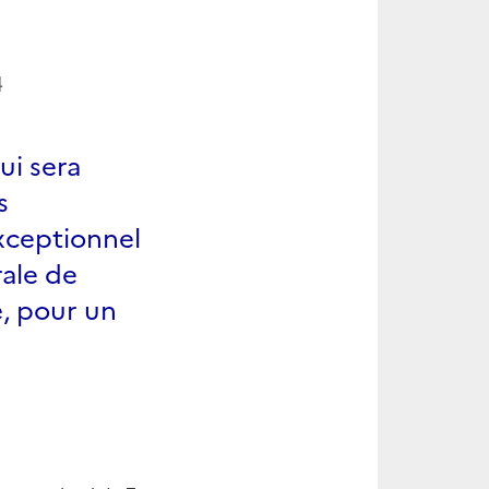
4
ui sera
s
xceptionnel
rale de
e, pour un