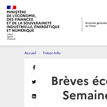
Accueil
Trésor-Info
Partager
Brèves éc
sur
Partager
Semaine
Facebook
sur
Partager
Twitter