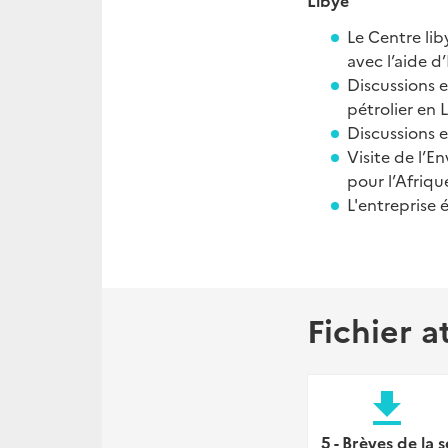
Libye
Le Centre lib
avec l’aide d
Discussions e
pétrolier en 
Discussions e
Visite de l’E
pour l’Afriqu
L'entreprise 
Fichier a
file_download
5 - Brèves de la s