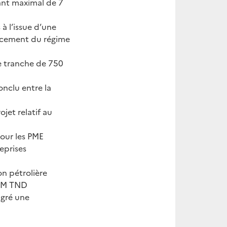
tant maximal de 7
 à l’issue d’une
orcement du régime
e tranche de 750
onclu entre la
jet relatif au
pour les PME
eprises
ion pétrolière
2 M TND
lgré une