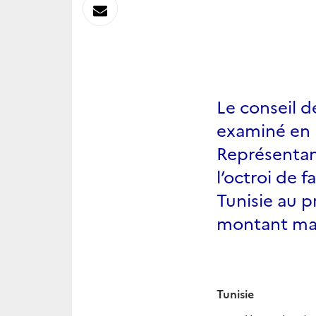
sur
Envoyer
Linkedin
par
Messagerie
Le conseil d
examiné en 
Représentan
l’octroi de f
Tunisie au p
montant ma
Tunisie