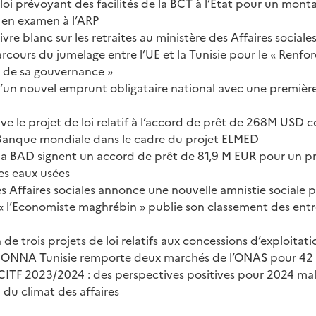
loi prévoyant des facilités de la BCT à l’Etat pour un mon
en examen à l’ARP
vre blanc sur les retraites au ministère des Affaires sociales
rcours du jumelage entre l’UE et la Tunisie pour le « Renf
t de sa gouvernance »
un nouvel emprunt obligataire national avec une premièr
e le projet de loi relatif à l’accord de prêt de 268M USD c
a Banque mondiale dans le cadre du projet ELMED
 la BAD signent un accord de prêt de 81,9 M EUR pour un pro
es eaux usées
s Affaires sociales annonce une nouvelle amnistie sociale 
« l’Economiste maghrébin » publie son classement des entr
de trois projets de loi relatifs aux concessions d’exploitat
 BONNA Tunisie remporte deux marchés de l’ONAS pour 4
ITF 2023/2024 : des perspectives positives pour 2024 ma
 du climat des affaires