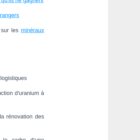
qu'ils ne gagnent
trangers
 sur les
minéraux
logistiques
ction d'uranium à
la rénovation des