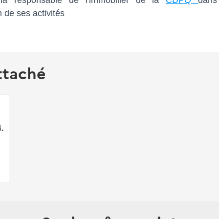
la responsable de l'immobilier de la
CDPQ
dans
 de ses activités
ttaché
.