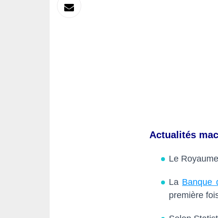
sur
Envoyer
Linkedin
par
Messagerie
Actualités m
Le Royaume
La
Banque 
première foi