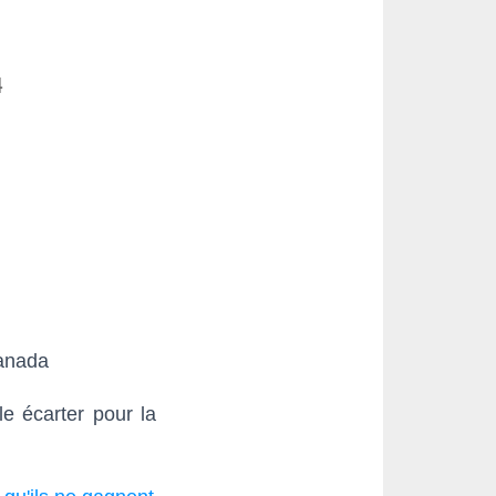
4
anada
e écarter pour la