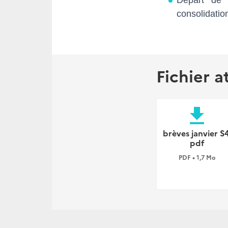
Départ de 
consolidation
Fichier a
file_download
brèves janvier S4
pdf
PDF • 1,7 Mo